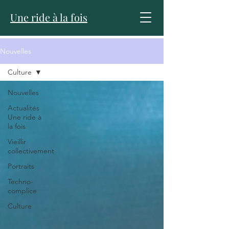
Une ride à la fois
Nouvelles
Culture
Nouvelles
Actualités
Une ride à
la fois
Vieillir
collectivement
Portraits
Techno-
complice
Culture