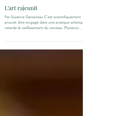
Vieillir collectivement
L’art rajeunit
Par Suzanne Dansereau C’est scientifiquement
prouvé: être engagé dans une pratique artistique
retarde le vieillissement du cerveau. Plusieurs
grands artistes ont d’ailleurs produit leurs plus
belles œuvres sur la fin de leur vie. Shakespeare a
créé La Tempête, Beethoven la Neuvième
symphonie, et Verdi, Othello à un âge avancé.
Claude Monet était âgé de plus de 70 ans et
souffrait de cataractes quand il a peint ses
célèbres toiles de la série des Nymphéas. À
l’époque, on disai