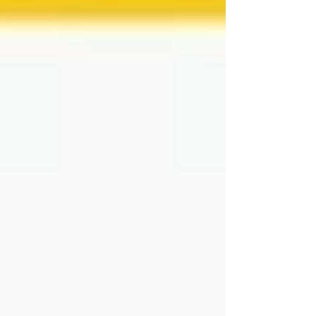
durant le reportage. Comprendre et libérer la
parole. Elle tend le micro à celles et ceux qui
écrivent l’avenir : la nouvelle génération. Les
jeunes et les vieux ont quelque chos