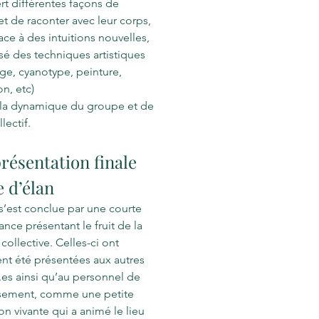
t différentes façons de
t de raconter avec leur corps,
lace à des intuitions nouvelles,
sé des techniques artistiques
e, cyanotype, peinture,
on, etc)
 la dynamique du groupe et de
llectif.
résentation finale
e d’élan
 s’est conclue par une courte
nce présentant le fruit de la
 collective. Celles-ci ont
nt été présentées aux autres
.es ainsi qu’au personnel de
issement, comme une petite
on vivante qui a animé le lieu