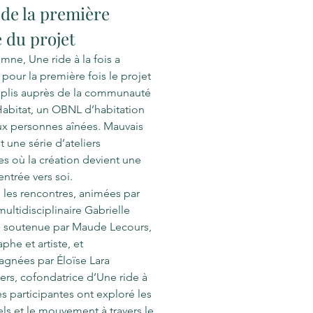
 de la première
 du projet
mne, Une ride à la fois a
pour la première fois le projet
 plis auprès de la communauté
abitat, un OBNL d’habitation
ux personnes aînées. Mauvais
st une série d’ateliers
ues où la création devient une
entrée vers soi.
s les rencontres, animées par
 multidisciplinaire Gabrielle
, soutenue par Maude Lecours,
phe et artiste, et
gnées par Éloïse Lara
rs, cofondatrice d’Une ride à
les participantes ont exploré les
uels et le mouvement à travers le