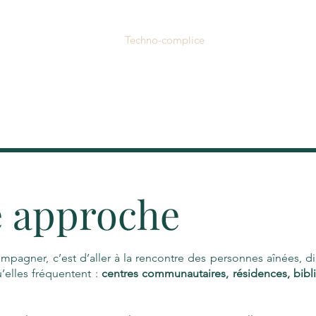
ccueil
À propos
Techno-complice
Projets artistiques
e approche
mpagner, c’est d’aller à la rencontre des personnes aînées, d
’elles fréquentent :
centres communautaires, résidences, bibl