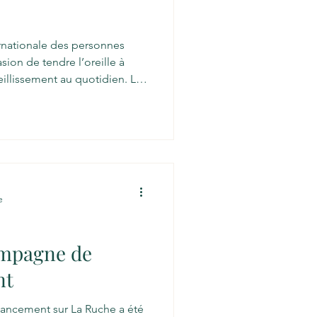
ernationale des personnes
ieillissement au quotidien. Le
 un moment qui nous tient
choisissant une approche
ectement les voix des
liers de nos communautés Le
de nos
e à la fois l’ancra
e
ampagne de
nt
ancement sur La Ruche a été