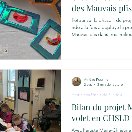
des Mauvais plis
Retour sur la phase 1 du pro
ride à la fois a déployé la p
Mauvais plis dans trois milieux d’hébergement collectif :
Pax Habitat à Joliette, ainsi
la Villa des Chutes à Rawdon. 
pensé comme une résidence d
intention s’est traduite, sur l
d'ateliers où les participan
et les arts visuels à p
Amélie Fournier
2 avr.
3 min de lecture
Actualités Une ride à la fois
Bilan du projet M
volet en CHSLD
Avec l’artiste Marie-Christine 