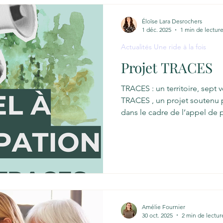
réellement inclusifs. Au cœu
Éloïse Lara Desrochers
reconnaissance des identités 
1 déc. 2025
1 min de lectur
vieillir dans des environnem
Actualités Une ride à la fois
Projet TRACES
TRACES : un territoire, sept v
TRACES , un projet soutenu 
dans le cadre de l’appel de p
TRACES, c’est une expérience 
celles et ceux qui l’habitent
ce que la nature dépose en 
déposent en retour. Pour do
nous recherchons 7 personne
provenant d’une municipalité
Amélie Fournier
30 oct. 2025
2 min de lectur