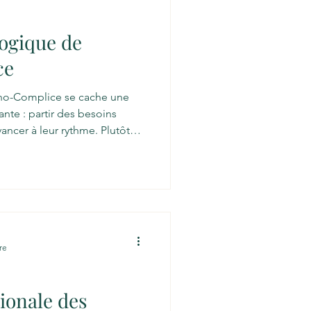
ogique de
ce
lice se cache une
nte : partir des besoins
ancer à leur rythme. Plutôt
ons techniques de façon
expérimentation,
et la valorisation des
nforce la confiance des
 les clés pour rester autonome
us numérique. À travers ces
re
ionale des