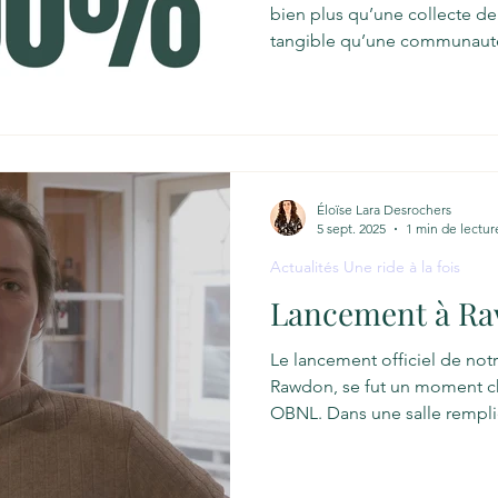
bien plus qu’une collecte de 
tangible qu’une communauté 
mission. Pendant 39 jours in
avec vous notre désir de tra
vieillissement et de permett
s'engager pleinement dans l
avec générosité. 140 contrib
permettant d’amasser 14 410 
Éloïse Lara Desrochers
5 sept. 2025
1 min de lectur
Actualités Une ride à la fois
Lancement à R
Le lancement officiel de not
Rawdon, se fut un moment ch
OBNL. Dans une salle remplie
partenaires et de représentan
la fois chaleureuse, intime e
temps d’un vox pop, chacun a