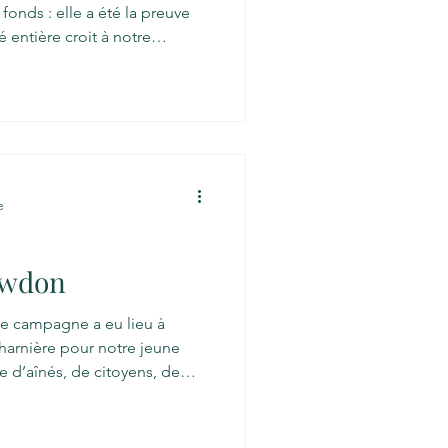
fonds : elle a été la preuve
entière croit à notre
tenses, nous avons partagé
nsformer la perception du
re aux personnes aînées de
a société. Vous avez répondu
uteurs se sont mobilisés,
$, soit 102 % de
e
awdon
re campagne a eu lieu à
arnière pour notre jeune
 d’aînés, de citoyens, de
ts locaux, l’ambiance était à
t participative. Vox pop Le
 pu se livrer avec