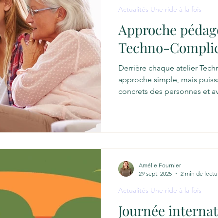
Actualités Une ride à la fois
Approche pédag
Techno-Compli
Derrière chaque atelier Techno-Comp
approche simple, mais puissa
concrets des personnes et av
que de transmettre des noti
abstraite, nous misons sur l’
l’accompagnement individuel 
réussites . Cette méthode re
participant·es et leur donne
dans un monde de plus en pl
Amélie Fournier
ren
29 sept. 2025
2 min de lectu
Actualités Une ride à la fois
Journée internat