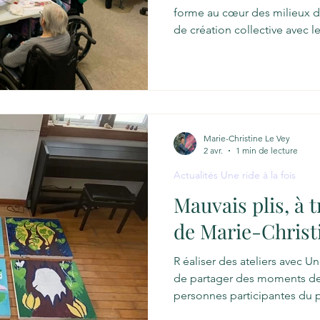
forme au cœur des milieux de
de création collective avec 
Centre d’hébergement Heath
CHSLD Parphilia-Ferland. Ce 
moments de rencontre, de val
créatives souvent invisibilisé
sentiment d’appartenance au 
œuvres réalisées témoignent 
Marie-Christine Le Vey
2 avr.
1 min de lecture
Actualités Une ride à la fois
Mauvais plis, à t
de Marie-Christ
R éaliser des ateliers avec Une
de partager des moments de 
personnes participantes du p
connecter à l’imagination d