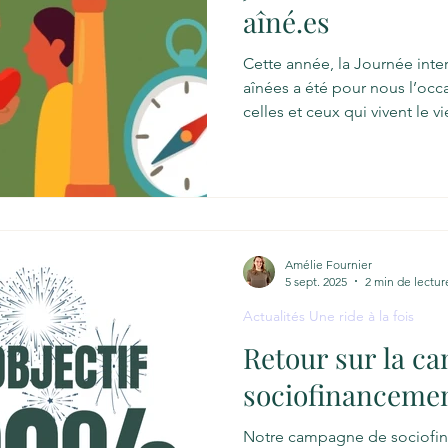
aîné.es
Cette année, la Journée int
aînées a été pour nous l’occasion de tendre l’oreille à
celles et ceux qui vivent le v
1er octobre, nous célébrons
particulièrement à cœur en 
simple et forte : écouter dir
personnes aînées. Aînés, pi
thème officiel de cette année, « Aînés, piliers 
communautés », rappell
Amélie Fournier
5 sept. 2025
2 min de lectur
Actualités Une ride à la fois
Retour sur la c
sociofinanceme
Notre campagne de sociofin