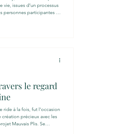
 vie, issues d’un processus
les personnes participantes du
er, de PAX Habitat et du
projet a permis de créer des
oriser les capacités
es et de favoriser un
sein des milieux de vie. Les
de la rich
ravers le regard
ine
 ride à la fois, fut l’occasion
création précieux avec les
rojet Mauvais Plis. Se
ébordante des personnes