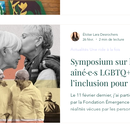
aînées a permis de créer 3 œ
hébergements qui sont repré
vieillissement observable sur
les écorces, les pétales, les 
plis du temps, parfois mal p
Éloïse Lara Desrochers
26 févr.
2 min de lecture
Actualités Une ride à la fois
Symposium sur l
aîné·e·s LGBTQ+
l’inclusion pour 
participation so
Le 11 février dernier, j’ai p
par la Fondation Émergence 
réalités vécues par les per
journée de réflexion a mis e
persistants d’invisibilité et 
des pistes concrètes pour fav