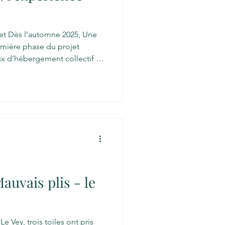
jet Dès l’automne 2025, Une
remière phase du projet
 que la Résidence Ste-Anne et
À l’origine, le projet a été
e création artistique . Cette
e terrain, par une série
t.es ont exploré le mouvement
auvais plis - le
Le Vey, trois toiles ont pris