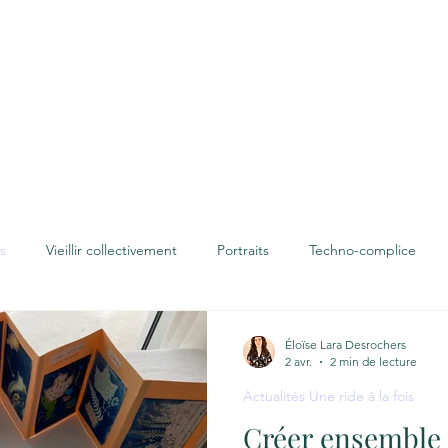
ccueil
À propos
Techno-complice
Projets artistiques
is
Vieillir collectivement
Portraits
Techno-complice
Éloïse Lara Desrochers
2 avr.
2 min de lecture
Actualités Une ride à la fois
Créer ensemble :