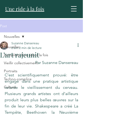
Une ride à la fois
Post
Nouvelles
Suzanne Dansereau
Nouvelles
2 avr.
2 min de lecture
L’art rajeunit
Actualités Une ride à la fois
Par Suzanne Dansereau
Vieillir collectivement
Portraits
C’est scientifiquement prouvé: être 
Techno-complice
engagé dans une pratique artistique 
Culture
retarde le vieillissement du cerveau. 
Plusieurs grands artistes ont d’ailleurs 
produit leurs plus belles œuvres sur la 
fin de leur vie. Shakespeare a créé La 
Tempête, Beethoven la Neuvième 