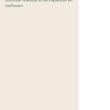
continuer d’exister et de s’épanouir en
vieillissant.