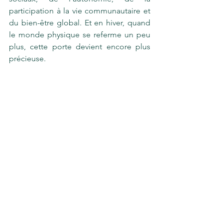
participation à la vie communautaire et 
du bien-être global. Et en hiver, quand 
le monde physique se referme un peu 
plus, cette porte devient encore plus 
précieuse.
Investir dans la numératie numérique, 
avec du soutien humain, attentif et 
concret, c’est investir dans une 
meilleure qualité de vie pour les 
personnes aînées. Peu importe la 
saison.
Voir tout