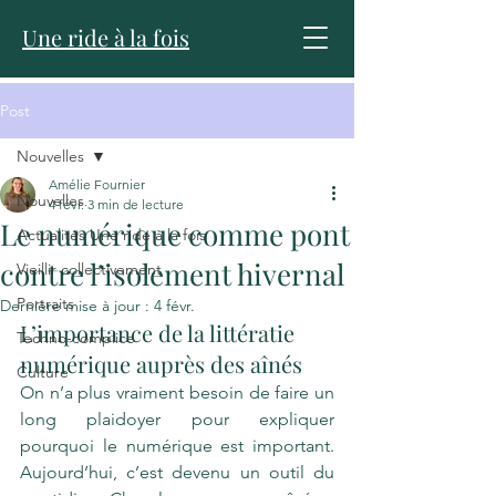
Une ride à la fois
Post
Nouvelles
Amélie Fournier
Nouvelles
4 févr.
3 min de lecture
Le numérique comme pont
Actualités Une ride à la fois
contre l’isolement hivernal
Vieillir collectivement
Portraits
Dernière mise à jour :
4 févr.
L’importance de la littératie 
Techno-complice
numérique auprès des aînés
Culture
On n’a plus vraiment besoin de faire un 
long plaidoyer pour expliquer 
pourquoi le numérique est important. 
Aujourd’hui, c’est devenu un outil du 